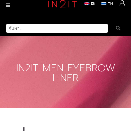
EN
TH
สินค้า
>
Eyes
> IN2IT MEN EYEBROW LINER
IN2IT MEN EYEBROW
LINER