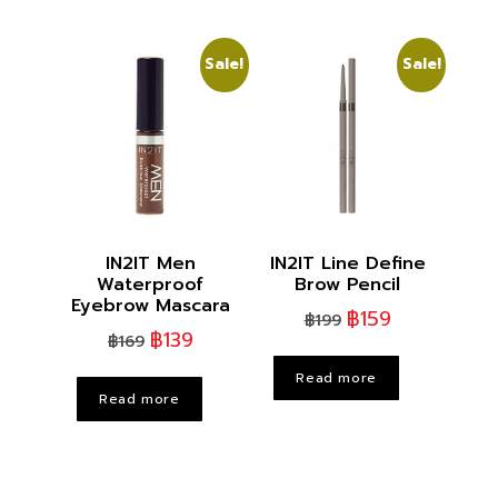
Sale!
Sale!
IN2IT Men
IN2IT Line Define
Waterproof
Brow Pencil
Eyebrow Mascara
฿
159
฿
199
฿
139
฿
169
Read more
Read more