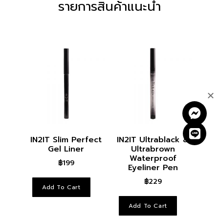
รายการสินค้าแนะนำ
RELATED PRODUCTS
IN2IT Slim Perfect
IN2IT Ultrablack &
Gel Liner
Ultrabrown
Waterproof
฿
199
Eyeliner Pen
฿
229
Add To Cart
Add To Cart