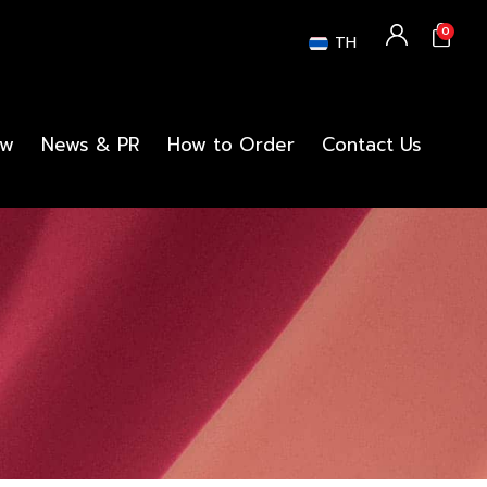
0
TH
ew
News & PR
How to Order
Contact Us