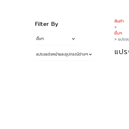
สินค้า
Filter By
>
อื่นๆ
> แปรงแ
แปร
Clear